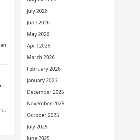
h
July 2026
June 2026
May 2026
kan
April 2026
March 2026
February 2026
January 2026
?
December 2025
November 2025
ru.
October 2025
July 2025
June 2025