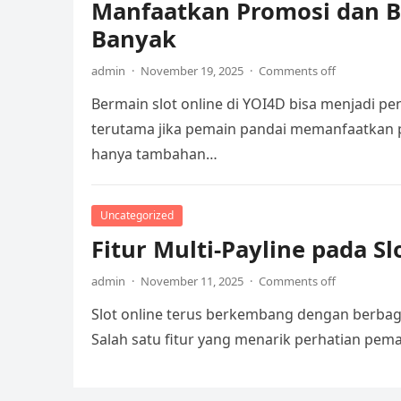
Manfaatkan Promosi dan B
Banyak
admin
·
November 19, 2025
·
Comments off
Bermain slot online di YOI4D bisa menjadi
terutama jika pemain pandai memanfaatkan p
hanya tambahan…
Uncategorized
Fitur Multi-Payline pada 
admin
·
November 11, 2025
·
Comments off
Slot online terus berkembang dengan berba
Salah satu fitur yang menarik perhatian pemai