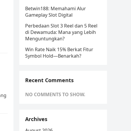
Betwin188: Memahami Alur
Gameplay Slot Digital
Perbedaan Slot 3 Reel dan 5 Reel
h
di Dewamuda: Mana yang Lebih
Menguntungkan?
Win Rate Naik 15% Berkat Fitur
Symbol Hold—Benarkah?
Recent Comments
NO COMMENTS TO SHOW.
ang
Archives
August 2026