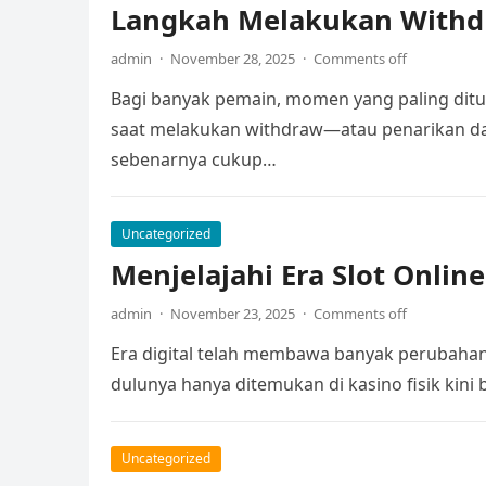
Langkah Melakukan Withdr
admin
·
November 28, 2025
·
Comments off
Bagi banyak pemain, momen yang paling ditu
saat melakukan withdraw—atau penarikan dan
sebenarnya cukup…
Uncategorized
Menjelajahi Era Slot Onli
admin
·
November 23, 2025
·
Comments off
Era digital telah membawa banyak perubahan d
dulunya hanya ditemukan di kasino fisik kini 
Uncategorized