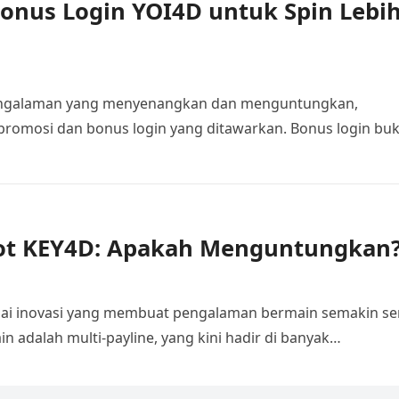
onus Login YOI4D untuk Spin Lebi
 pengalaman yang menyenangkan dan menguntungkan,
romosi dan bonus login yang ditawarkan. Bonus login bu
Slot KEY4D: Apakah Menguntungkan
gai inovasi yang membuat pengalaman bermain semakin se
n adalah multi-payline, yang kini hadir di banyak…