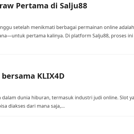
aw Pertama di Salju88
nggu setelah menikmati berbagai permainan online adala
a—untuk pertama kalinya. Di platform Salju88, proses ini
ne bersama KLIX4D
alam dunia hiburan, termasuk industri judi online. Slot y
bisa diakses dari mana saja,…