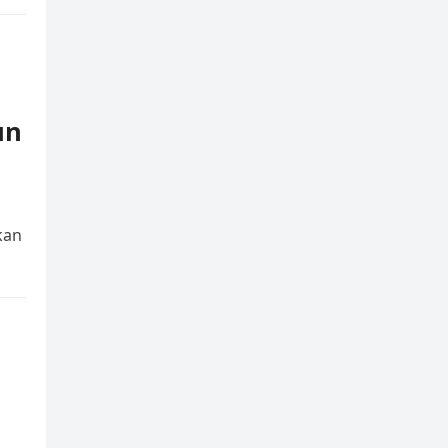
un
kan