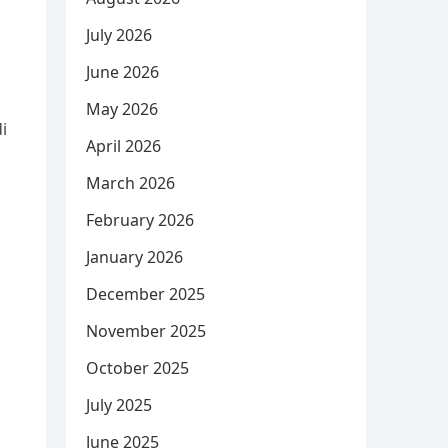
July 2026
June 2026
May 2026
i
April 2026
March 2026
February 2026
January 2026
December 2025
November 2025
October 2025
July 2025
June 2025