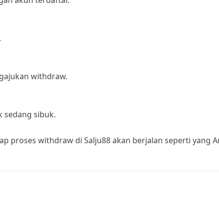
an akun terdaftar.
.
gajukan withdraw.
k sedang sibuk.
ap proses withdraw di Salju88 akan berjalan seperti yang 