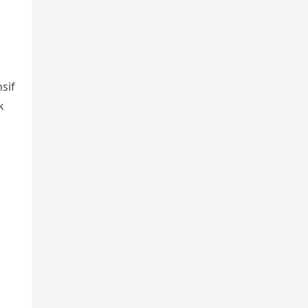
sif
k