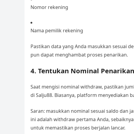
Nomor rekening
Nama pemilik rekening
Pastikan data yang Anda masukkan sesuai den
pun dapat menghambat proses penarikan.
4. Tentukan Nominal Penarika
Saat mengisi nominal withdraw, pastikan ju
di Salju88. Biasanya, platform menyediakan 
Saran: masukkan nominal sesuai saldo dan jan
ini adalah withdraw pertama Anda, sebaiknya 
untuk memastikan proses berjalan lancar.