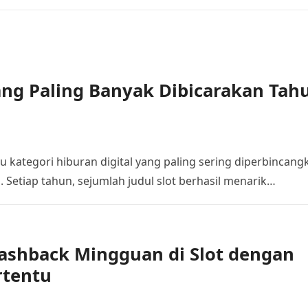
ang Paling Banyak Dibicarakan Tah
tu kategori hiburan digital yang paling sering diperbincang
Setiap tahun, sejumlah judul slot berhasil menarik…
shback Mingguan di Slot dengan
rtentu