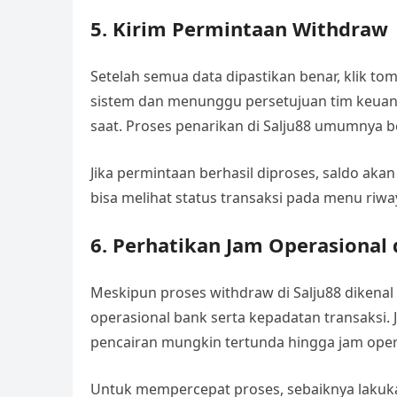
5. Kirim Permintaan Withdraw
Setelah semua data dipastikan benar, klik to
sistem dan menunggu persetujuan tim keuan
saat. Proses penarikan di Salju88 umumnya 
Jika permintaan berhasil diproses, saldo ak
bisa melihat status transaksi pada menu riwa
6. Perhatikan Jam Operasional
Meskipun proses withdraw di Salju88 dikenal
operasional bank serta kepadatan transaksi. 
pencairan mungkin tertunda hingga jam oper
Untuk mempercepat proses, sebaiknya lakukan