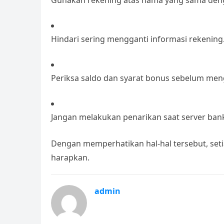
Gunakan rekening atas nama yang sama deng
Hindari sering mengganti informasi rekening
Periksa saldo dan syarat bonus sebelum men
Jangan melakukan penarikan saat server ban
Dengan memperhatikan hal-hal tersebut, seti
harapkan.
admin