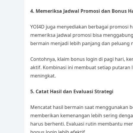
4. Memeriksa Jadwal Promosi dan Bonus H
YOI4D juga menyediakan berbagai promosi ha
memeriksa jadwal promosi bisa menggabungk
bermain menjadi lebih panjang dan peluang m
Contohnya, klaim bonus login di pagi hari, k
aktif. Kombinasi ini membuat setiap putara
meningkat.
5. Catat Hasil dan Evaluasi Strategi
Mencatat hasil bermain saat menggunakan bo
memberikan kemenangan lebih sering dengan
harus berhenti. Evaluasi rutin membantu m
bonus login lebih efektif.