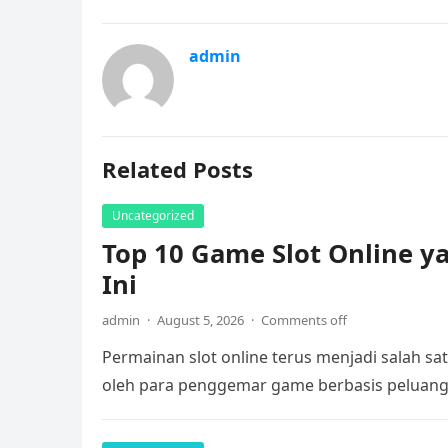
admin
Related Posts
Uncategorized
Top 10 Game Slot Online y
Ini
admin
·
August 5, 2026
·
Comments off
Permainan slot online terus menjadi salah sa
oleh para penggemar game berbasis peluang. 