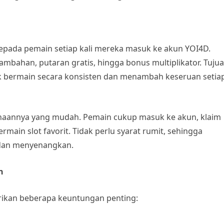
kepada pemain setiap kali mereka masuk ke akun YOI4D.
tambahan, putaran gratis, hingga bonus multiplikator. Tuju
 bermain secara konsisten dan menambah keseruan setia
naannya yang mudah. Pemain cukup masuk ke akun, klaim
main slot favorit. Tidak perlu syarat rumit, sehingga
dan menyenangkan.
n
ikan beberapa keuntungan penting: