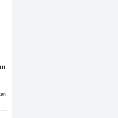
un
kan