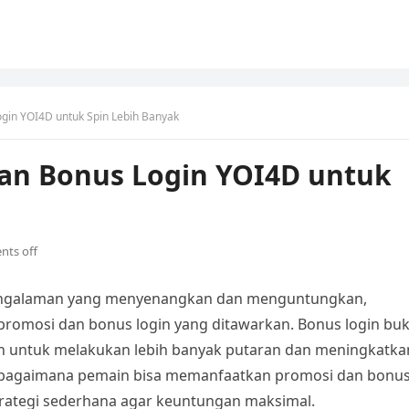
gin YOI4D untuk Spin Lebih Banyak
an Bonus Login YOI4D untuk
ts off
engalaman yang menyenangkan dan menguntungkan,
romosi dan bonus login yang ditawarkan. Bonus login bu
n untuk melakukan lebih banyak putaran dan meningkatka
s bagaimana pemain bisa memanfaatkan promosi dan bonu
strategi sederhana agar keuntungan maksimal.