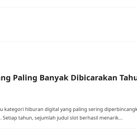
ang Paling Banyak Dibicarakan Tah
tu kategori hiburan digital yang paling sering diperbincang
Setiap tahun, sejumlah judul slot berhasil menarik…