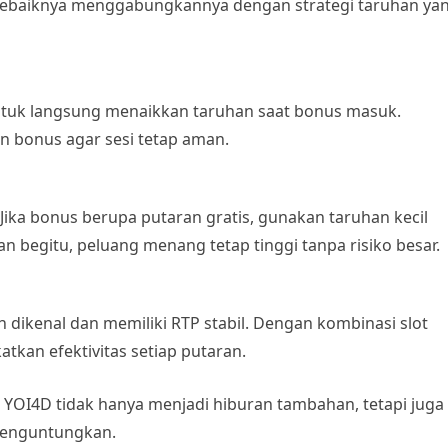
 sebaiknya menggabungkannya dengan strategi taruhan ya
tuk langsung menaikkan taruhan saat bonus masuk.
n bonus agar sesi tetap aman.
Jika bonus berupa putaran gratis, gunakan taruhan kecil
begitu, peluang menang tetap tinggi tanpa risiko besar.
h dikenal dan memiliki RTP stabil. Dengan kombinasi slot
tkan efektivitas setiap putaran.
i YOI4D tidak hanya menjadi hiburan tambahan, tetapi juga
 menguntungkan.