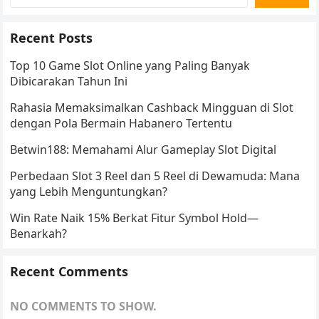
Recent Posts
Top 10 Game Slot Online yang Paling Banyak
Dibicarakan Tahun Ini
Rahasia Memaksimalkan Cashback Mingguan di Slot
dengan Pola Bermain Habanero Tertentu
Betwin188: Memahami Alur Gameplay Slot Digital
Perbedaan Slot 3 Reel dan 5 Reel di Dewamuda: Mana
yang Lebih Menguntungkan?
Win Rate Naik 15% Berkat Fitur Symbol Hold—
Benarkah?
Recent Comments
NO COMMENTS TO SHOW.