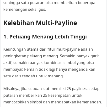
sehingga satu putaran bisa memberikan beberapa
kemenangan sekaligus.
Kelebihan Multi-Payline
1. Peluang Menang Lebih Tinggi
Keuntungan utama dari fitur multi-payline adalah
peningkatan peluang menang. Semakin banyak garis
aktif, semakin banyak kombinasi simbol yang bisa
membayar. Pemain tidak lagi hanya mengandalkan
satu garis tengah untuk menang.
Misalnya, jika sebuah slot memiliki 25 paylines, setiap
putaran memberikan 25 kesempatan untuk
mencocokkan simbol dan mendapatkan kemenangan.