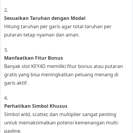
Sesuaikan Taruhan dengan Modal
Hitung taruhan per garis agar total taruhan per
putaran tetap nyaman dan aman.
Manfaatkan Fitur Bonus
Banyak slot KEY4D memiliki fitur bonus atau putaran
gratis yang bisa meningkatkan peluang menang di
garis aktif.
Perhatikan Simbol Khusus
Simbol wild, scatter, dan multiplier sangat penting
untuk memaksimalkan potensi kemenangan multi-
payline.