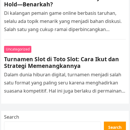
Hold—Benarkah?
Di kalangan pemain game online berbasis taruhan,
selalu ada topik menarik yang menjadi bahan diskusi.
Salah satu yang cukup ramai diperbincangkan
belakangan ini adalah fitur Symbol Hold….
Uncategorized
Turnamen Slot di Toto Slot: Cara Ikut dan
Strategi Memenangkannya
Dalam dunia hiburan digital, turnamen menjadi salah
satu format yang paling seru karena menghadirkan
suasana kompetitif. Hal ini juga berlaku di permainan
berbasis slot online, termasuk yang…
Search
Search