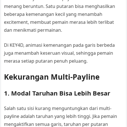
menang beruntun. Satu putaran bisa menghasilkan
beberapa kemenangan kecil yang menambah
excitement, membuat pemain merasa lebih terlibat
dan menikmati permainan.
Di KEY4D, animasi kemenangan pada garis berbeda
juga menambah keseruan visual, sehingga pemain
merasa setiap putaran penuh peluang.
Kekurangan Multi-Payline
1. Modal Taruhan Bisa Lebih Besar
Salah satu sisi kurang menguntungkan dari multi-
payline adalah taruhan yang lebih tinggi. Jika pemain
mengaktifkan semua garis, taruhan per putaran