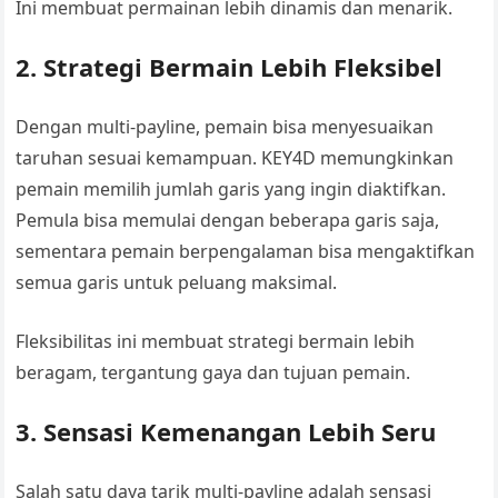
Ini membuat permainan lebih dinamis dan menarik.
2. Strategi Bermain Lebih Fleksibel
Dengan multi-payline, pemain bisa menyesuaikan
taruhan sesuai kemampuan. KEY4D memungkinkan
pemain memilih jumlah garis yang ingin diaktifkan.
Pemula bisa memulai dengan beberapa garis saja,
sementara pemain berpengalaman bisa mengaktifkan
semua garis untuk peluang maksimal.
Fleksibilitas ini membuat strategi bermain lebih
beragam, tergantung gaya dan tujuan pemain.
3. Sensasi Kemenangan Lebih Seru
Salah satu daya tarik multi-payline adalah sensasi