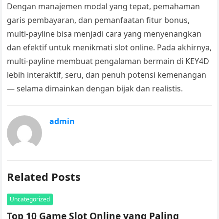
Dengan manajemen modal yang tepat, pemahaman
garis pembayaran, dan pemanfaatan fitur bonus,
multi-payline bisa menjadi cara yang menyenangkan
dan efektif untuk menikmati slot online. Pada akhirnya,
multi-payline membuat pengalaman bermain di KEY4D
lebih interaktif, seru, dan penuh potensi kemenangan
— selama dimainkan dengan bijak dan realistis.
admin
Related Posts
Uncategorized
Top 10 Game Slot Online yang Paling