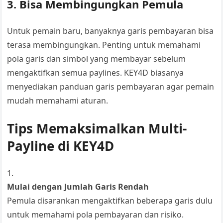
3. Bisa Membingungkan Pemula
Untuk pemain baru, banyaknya garis pembayaran bisa
terasa membingungkan. Penting untuk memahami
pola garis dan simbol yang membayar sebelum
mengaktifkan semua paylines. KEY4D biasanya
menyediakan panduan garis pembayaran agar pemain
mudah memahami aturan.
Tips Memaksimalkan Multi-
Payline di KEY4D
Mulai dengan Jumlah Garis Rendah
Pemula disarankan mengaktifkan beberapa garis dulu
untuk memahami pola pembayaran dan risiko.