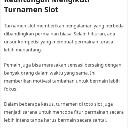
Turnamen Slot
Turnamen slot memberikan pengalaman yang berbeda
dibandingkan permainan biasa. Selain hiburan, ada
unsur kompetisi yang membuat permainan terasa
lebih menantang.
Pemain juga bisa merasakan sensasi bersaing dengan
banyak orang dalam waktu yang sama. Ini
memberikan motivasi tambahan untuk bermain lebih
fokus.
Dalam beberapa kasus, turnamen di toto slot juga
menjadi sarana untuk mencoba fitur permainan secara
lebih intens tanpa harus bermain secara santai.