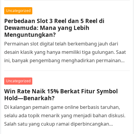
beragam. Jika…
Uncategorized
Perbedaan Slot 3 Reel dan 5 Reel di
Dewamuda: Mana yang Lebih
Menguntungkan?
Permainan slot digital telah berkembang jauh dari
desain klasik yang hanya memiliki tiga gulungan. Saat
ini, banyak pengembang menghadirkan permainan
dengan dewamuda lima gulungan, bahkan lebih,
lengkap…
Uncategorized
Win Rate Naik 15% Berkat Fitur Symbol
Hold—Benarkah?
Di kalangan pemain game online berbasis taruhan,
selalu ada topik menarik yang menjadi bahan diskusi.
Salah satu yang cukup ramai diperbincangkan
belakangan ini adalah fitur Symbol Hold….