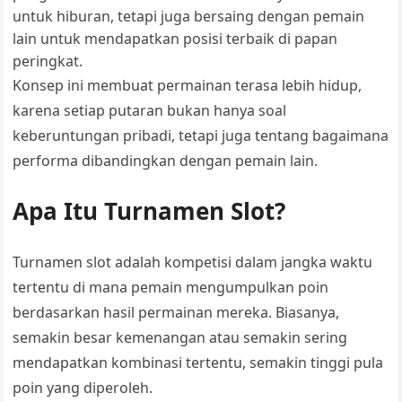
untuk hiburan, tetapi juga bersaing dengan pemain
lain untuk mendapatkan posisi terbaik di papan
peringkat.
Konsep ini membuat permainan terasa lebih hidup,
karena setiap putaran bukan hanya soal
keberuntungan pribadi, tetapi juga tentang bagaimana
performa dibandingkan dengan pemain lain.
Apa Itu Turnamen Slot?
Turnamen slot adalah kompetisi dalam jangka waktu
tertentu di mana pemain mengumpulkan poin
berdasarkan hasil permainan mereka. Biasanya,
semakin besar kemenangan atau semakin sering
mendapatkan kombinasi tertentu, semakin tinggi pula
poin yang diperoleh.