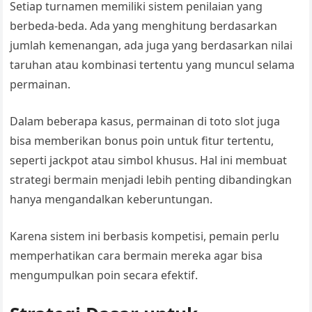
Setiap turnamen memiliki sistem penilaian yang
berbeda-beda. Ada yang menghitung berdasarkan
jumlah kemenangan, ada juga yang berdasarkan nilai
taruhan atau kombinasi tertentu yang muncul selama
permainan.
Dalam beberapa kasus, permainan di toto slot juga
bisa memberikan bonus poin untuk fitur tertentu,
seperti jackpot atau simbol khusus. Hal ini membuat
strategi bermain menjadi lebih penting dibandingkan
hanya mengandalkan keberuntungan.
Karena sistem ini berbasis kompetisi, pemain perlu
memperhatikan cara bermain mereka agar bisa
mengumpulkan poin secara efektif.