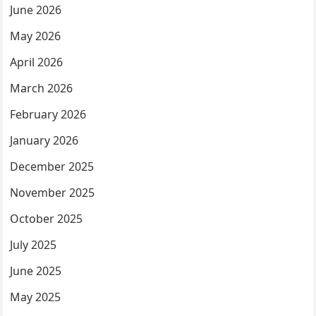
June 2026
May 2026
April 2026
March 2026
February 2026
January 2026
December 2025
November 2025
October 2025
July 2025
June 2025
May 2025