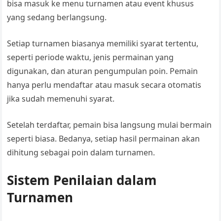
bisa masuk ke menu turnamen atau event khusus
yang sedang berlangsung.
Setiap turnamen biasanya memiliki syarat tertentu,
seperti periode waktu, jenis permainan yang
digunakan, dan aturan pengumpulan poin. Pemain
hanya perlu mendaftar atau masuk secara otomatis
jika sudah memenuhi syarat.
Setelah terdaftar, pemain bisa langsung mulai bermain
seperti biasa. Bedanya, setiap hasil permainan akan
dihitung sebagai poin dalam turnamen.
Sistem Penilaian dalam
Turnamen