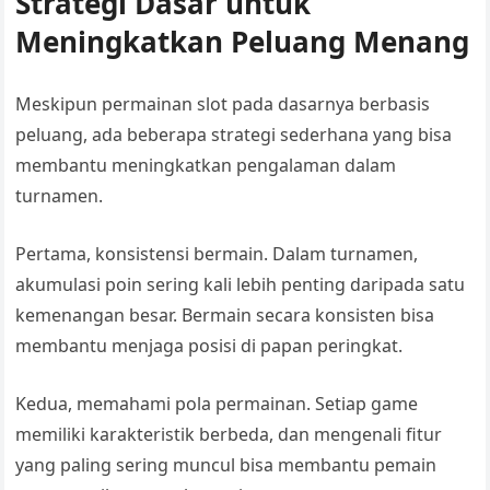
Strategi Dasar untuk
Meningkatkan Peluang Menang
Meskipun permainan slot pada dasarnya berbasis
peluang, ada beberapa strategi sederhana yang bisa
membantu meningkatkan pengalaman dalam
turnamen.
Pertama, konsistensi bermain. Dalam turnamen,
akumulasi poin sering kali lebih penting daripada satu
kemenangan besar. Bermain secara konsisten bisa
membantu menjaga posisi di papan peringkat.
Kedua, memahami pola permainan. Setiap game
memiliki karakteristik berbeda, dan mengenali fitur
yang paling sering muncul bisa membantu pemain