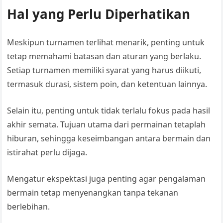
Hal yang Perlu Diperhatikan
Meskipun turnamen terlihat menarik, penting untuk
tetap memahami batasan dan aturan yang berlaku.
Setiap turnamen memiliki syarat yang harus diikuti,
termasuk durasi, sistem poin, dan ketentuan lainnya.
Selain itu, penting untuk tidak terlalu fokus pada hasil
akhir semata. Tujuan utama dari permainan tetaplah
hiburan, sehingga keseimbangan antara bermain dan
istirahat perlu dijaga.
Mengatur ekspektasi juga penting agar pengalaman
bermain tetap menyenangkan tanpa tekanan
berlebihan.