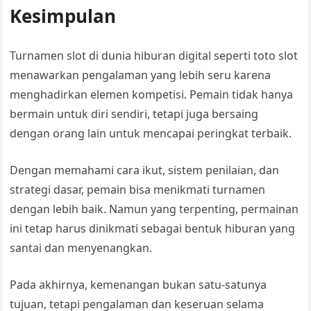
Kesimpulan
Turnamen slot di dunia hiburan digital seperti toto slot
menawarkan pengalaman yang lebih seru karena
menghadirkan elemen kompetisi. Pemain tidak hanya
bermain untuk diri sendiri, tetapi juga bersaing
dengan orang lain untuk mencapai peringkat terbaik.
Dengan memahami cara ikut, sistem penilaian, dan
strategi dasar, pemain bisa menikmati turnamen
dengan lebih baik. Namun yang terpenting, permainan
ini tetap harus dinikmati sebagai bentuk hiburan yang
santai dan menyenangkan.
Pada akhirnya, kemenangan bukan satu-satunya
tujuan, tetapi pengalaman dan keseruan selama