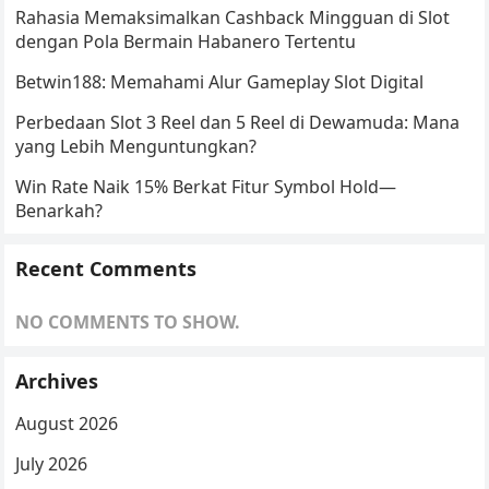
Rahasia Memaksimalkan Cashback Mingguan di Slot
dengan Pola Bermain Habanero Tertentu
Betwin188: Memahami Alur Gameplay Slot Digital
Perbedaan Slot 3 Reel dan 5 Reel di Dewamuda: Mana
yang Lebih Menguntungkan?
Win Rate Naik 15% Berkat Fitur Symbol Hold—
Benarkah?
Recent Comments
NO COMMENTS TO SHOW.
Archives
August 2026
July 2026