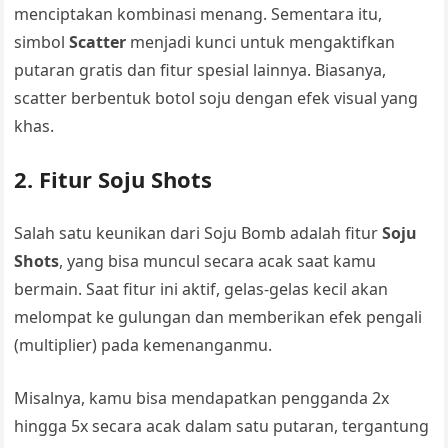
menciptakan kombinasi menang. Sementara itu,
simbol
Scatter
menjadi kunci untuk mengaktifkan
putaran gratis dan fitur spesial lainnya. Biasanya,
scatter berbentuk botol soju dengan efek visual yang
khas.
2. Fitur Soju Shots
Salah satu keunikan dari Soju Bomb adalah fitur
Soju
Shots
, yang bisa muncul secara acak saat kamu
bermain. Saat fitur ini aktif, gelas-gelas kecil akan
melompat ke gulungan dan memberikan efek pengali
(multiplier) pada kemenanganmu.
Misalnya, kamu bisa mendapatkan pengganda 2x
hingga 5x secara acak dalam satu putaran, tergantung