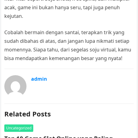
acak, game ini bukan hanya seru, tapi juga penuh
kejutan.
Cobalah bermain dengan santai, terapkan trik yang
sudah dibahas di atas, dan jangan lupa nikmati setiap
momennya. Siapa tahu, dari segelas soju virtual, kamu
bisa mendapatkan kemenangan besar yang nyata!
admin
Related Posts
Uncategorized