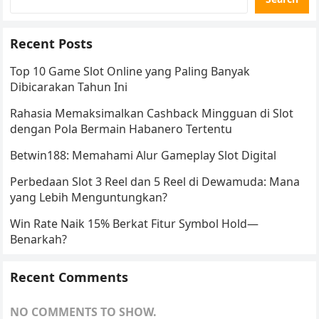
Recent Posts
Top 10 Game Slot Online yang Paling Banyak
Dibicarakan Tahun Ini
Rahasia Memaksimalkan Cashback Mingguan di Slot
dengan Pola Bermain Habanero Tertentu
Betwin188: Memahami Alur Gameplay Slot Digital
Perbedaan Slot 3 Reel dan 5 Reel di Dewamuda: Mana
yang Lebih Menguntungkan?
Win Rate Naik 15% Berkat Fitur Symbol Hold—
Benarkah?
Recent Comments
NO COMMENTS TO SHOW.