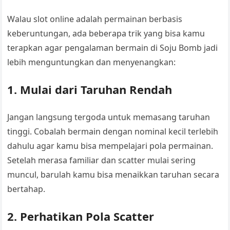
Walau slot online adalah permainan berbasis
keberuntungan, ada beberapa trik yang bisa kamu
terapkan agar pengalaman bermain di Soju Bomb jadi
lebih menguntungkan dan menyenangkan:
1. Mulai dari Taruhan Rendah
Jangan langsung tergoda untuk memasang taruhan
tinggi. Cobalah bermain dengan nominal kecil terlebih
dahulu agar kamu bisa mempelajari pola permainan.
Setelah merasa familiar dan scatter mulai sering
muncul, barulah kamu bisa menaikkan taruhan secara
bertahap.
2. Perhatikan Pola Scatter