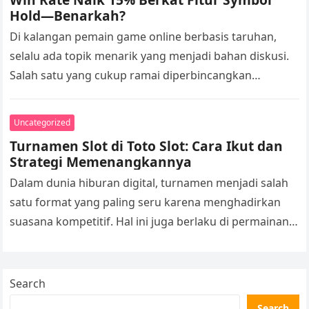
Hold—Benarkah?
Di kalangan pemain game online berbasis taruhan,
selalu ada topik menarik yang menjadi bahan diskusi.
Salah satu yang cukup ramai diperbincangkan
belakangan ini adalah fitur Symbol Hold….
Uncategorized
Turnamen Slot di Toto Slot: Cara Ikut dan
Strategi Memenangkannya
Dalam dunia hiburan digital, turnamen menjadi salah
satu format yang paling seru karena menghadirkan
suasana kompetitif. Hal ini juga berlaku di permainan
berbasis slot online, termasuk yang…
Search
Search