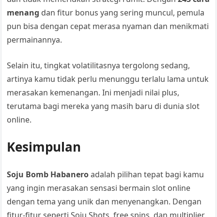
menang
dan fitur bonus yang sering muncul, pemula
pun bisa dengan cepat merasa nyaman dan menikmati
permainannya.
Selain itu, tingkat volatilitasnya tergolong sedang,
artinya kamu tidak perlu menunggu terlalu lama untuk
merasakan kemenangan. Ini menjadi nilai plus,
terutama bagi mereka yang masih baru di dunia slot
online.
Kesimpulan
Soju Bomb Habanero
adalah pilihan tepat bagi kamu
yang ingin merasakan sensasi bermain slot online
dengan tema yang unik dan menyenangkan. Dengan
fitur-fitur seperti Soju Shots, free spins, dan multiplier