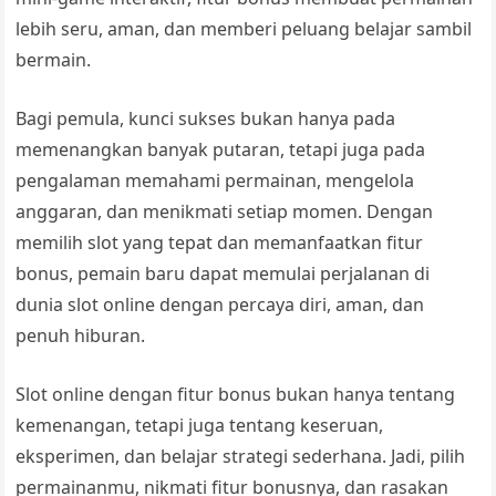
lebih seru, aman, dan memberi peluang belajar sambil
bermain.
Bagi pemula, kunci sukses bukan hanya pada
memenangkan banyak putaran, tetapi juga pada
pengalaman memahami permainan, mengelola
anggaran, dan menikmati setiap momen. Dengan
memilih slot yang tepat dan memanfaatkan fitur
bonus, pemain baru dapat memulai perjalanan di
dunia slot online dengan percaya diri, aman, dan
penuh hiburan.
Slot online dengan fitur bonus bukan hanya tentang
kemenangan, tetapi juga tentang keseruan,
eksperimen, dan belajar strategi sederhana. Jadi, pilih
permainanmu, nikmati fitur bonusnya, dan rasakan