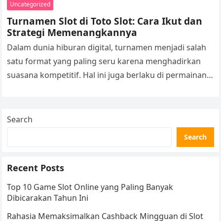
Uncategorized
Turnamen Slot di Toto Slot: Cara Ikut dan
Strategi Memenangkannya
Dalam dunia hiburan digital, turnamen menjadi salah
satu format yang paling seru karena menghadirkan
suasana kompetitif. Hal ini juga berlaku di permainan
berbasis slot online, termasuk yang…
Search
Search
Recent Posts
Top 10 Game Slot Online yang Paling Banyak
Dibicarakan Tahun Ini
Rahasia Memaksimalkan Cashback Mingguan di Slot