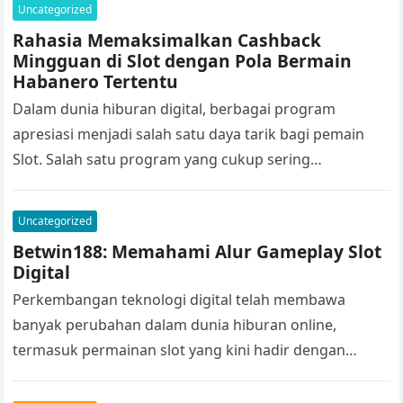
Uncategorized
Rahasia Memaksimalkan Cashback
Mingguan di Slot dengan Pola Bermain
Habanero Tertentu
Dalam dunia hiburan digital, berbagai program
apresiasi menjadi salah satu daya tarik bagi pemain
Slot. Salah satu program yang cukup sering
diperhatikan adalah cashback mingguan, yaitu
bentuk…
Uncategorized
Betwin188: Memahami Alur Gameplay Slot
Digital
Perkembangan teknologi digital telah membawa
banyak perubahan dalam dunia hiburan online,
termasuk permainan slot yang kini hadir dengan
tampilan lebih modern dan fitur yang semakin
beragam. Jika…