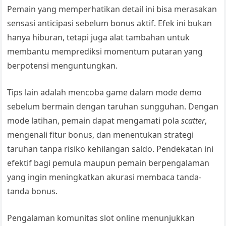
Pemain yang memperhatikan detail ini bisa merasakan
sensasi anticipasi sebelum bonus aktif. Efek ini bukan
hanya hiburan, tetapi juga alat tambahan untuk
membantu memprediksi momentum putaran yang
berpotensi menguntungkan.
Tips lain adalah mencoba game dalam mode demo
sebelum bermain dengan taruhan sungguhan. Dengan
mode latihan, pemain dapat mengamati pola
scatter
,
mengenali fitur bonus, dan menentukan strategi
taruhan tanpa risiko kehilangan saldo. Pendekatan ini
efektif bagi pemula maupun pemain berpengalaman
yang ingin meningkatkan akurasi membaca tanda-
tanda bonus.
Pengalaman komunitas slot online menunjukkan