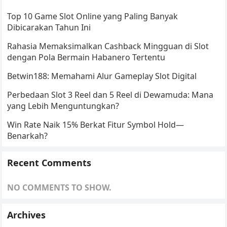
Top 10 Game Slot Online yang Paling Banyak
Dibicarakan Tahun Ini
Rahasia Memaksimalkan Cashback Mingguan di Slot
dengan Pola Bermain Habanero Tertentu
Betwin188: Memahami Alur Gameplay Slot Digital
Perbedaan Slot 3 Reel dan 5 Reel di Dewamuda: Mana
yang Lebih Menguntungkan?
Win Rate Naik 15% Berkat Fitur Symbol Hold—
Benarkah?
Recent Comments
NO COMMENTS TO SHOW.
Archives