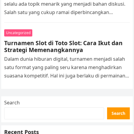
selalu ada topik menarik yang menjadi bahan diskusi.
Salah satu yang cukup ramai diperbincangkan
belakangan ini adalah fitur Symbol Hold….
Uncategorized
Turnamen Slot di Toto Slot: Cara Ikut dan
Strategi Memenangkannya
Dalam dunia hiburan digital, turnamen menjadi salah
satu format yang paling seru karena menghadirkan
suasana kompetitif. Hal ini juga berlaku di permainan
berbasis slot online, termasuk yang…
Search
Search
Recent Posts