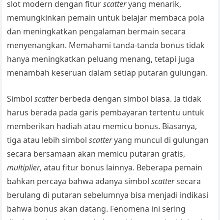
slot modern dengan fitur
scatter
yang menarik,
memungkinkan pemain untuk belajar membaca pola
dan meningkatkan pengalaman bermain secara
menyenangkan. Memahami tanda-tanda bonus tidak
hanya meningkatkan peluang menang, tetapi juga
menambah keseruan dalam setiap putaran gulungan.
Simbol
scatter
berbeda dengan simbol biasa. Ia tidak
harus berada pada garis pembayaran tertentu untuk
memberikan hadiah atau memicu bonus. Biasanya,
tiga atau lebih simbol
scatter
yang muncul di gulungan
secara bersamaan akan memicu putaran gratis,
multiplier
, atau fitur bonus lainnya. Beberapa pemain
bahkan percaya bahwa adanya simbol
scatter
secara
berulang di putaran sebelumnya bisa menjadi indikasi
bahwa bonus akan datang. Fenomena ini sering