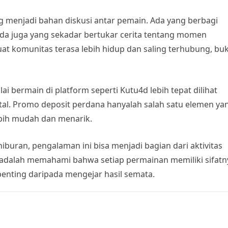
ing menjadi bahan diskusi antar pemain. Ada yang berbagi
da juga yang sekadar bertukar cerita tentang momen
uat komunitas terasa lebih hidup dan saling terhubung, bu
ai bermain di platform seperti Kutu4d lebih tepat dilihat
tal. Promo deposit perdana hanyalah salah satu elemen ya
bih mudah dan menarik.
buran, pengalaman ini bisa menjadi bagian dari aktivitas
 adalah memahami bahwa setiap permainan memiliki sifatn
penting daripada mengejar hasil semata.