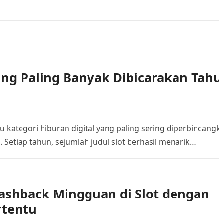
ang Paling Banyak Dibicarakan Tah
tu kategori hiburan digital yang paling sering diperbincang
Setiap tahun, sejumlah judul slot berhasil menarik…
shback Mingguan di Slot dengan
rtentu