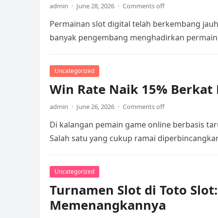
admin
·
June 28, 2026
·
Comments off
Permainan slot digital telah berkembang jauh 
banyak pengembang menghadirkan permaina
Uncategorized
Win Rate Naik 15% Berkat
admin
·
June 26, 2026
·
Comments off
Di kalangan pemain game online berbasis tar
Salah satu yang cukup ramai diperbincangkan
Uncategorized
Turnamen Slot di Toto Slot:
Memenangkannya