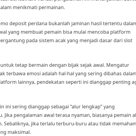
dalam menikmati permainan.
 deposit perdana bukanlah jaminan hasil tertentu dala
f awal yang membuat pemain bisa mulai mencoba platform
ergantung pada sistem acak yang menjadi dasar dari slot
untuk tetap bermain dengan bijak sejak awal. Mengatur
ak terbawa emosi adalah hal-hal yang sering dibahas dala
tform lainnya, pendekatan seperti ini dianggap penting a
n ini sering dianggap sebagai “alur lengkap” yang
. Jika pengalaman awal terasa nyaman, biasanya pemain 
Sebaliknya, jika terlalu terburu-buru atau tidak memaham
ang maksimal.