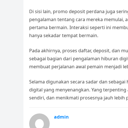
Di sisi lain, promo deposit perdana juga ser
pengalaman tentang cara mereka memulai, a
pertama bermain. Interaksi seperti ini memb
hanya sekadar tempat bermain.
Pada akhirnya, proses daftar, deposit, dan mul
sebagai bagian dari pengalaman hiburan digi
membuat perjalanan awal pemain menjadi le
Selama digunakan secara sadar dan sebagai hi
digital yang menyenangkan. Yang terpenting
sendiri, dan menikmati prosesnya jauh lebih 
admin