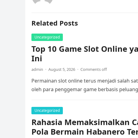
Related Posts
Uncategorized
Top 10 Game Slot Online y
Ini
admin
·
August 5, 2026
·
Comments off
Permainan slot online terus menjadi salah sa
oleh para penggemar game berbasis peluang. 
Uncategorized
Rahasia Memaksimalkan Ca
Pola Bermain Habanero Te