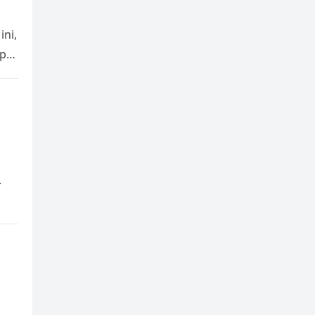
ini,
ap…
.