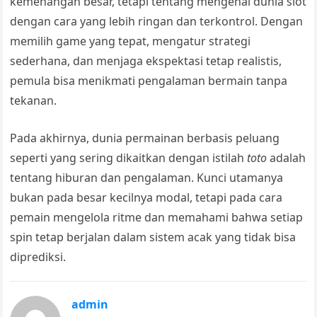
kemenangan besar, tetapi tentang mengenal dunia slot
dengan cara yang lebih ringan dan terkontrol. Dengan
memilih game yang tepat, mengatur strategi
sederhana, dan menjaga ekspektasi tetap realistis,
pemula bisa menikmati pengalaman bermain tanpa
tekanan.
Pada akhirnya, dunia permainan berbasis peluang
seperti yang sering dikaitkan dengan istilah
toto
adalah
tentang hiburan dan pengalaman. Kunci utamanya
bukan pada besar kecilnya modal, tetapi pada cara
pemain mengelola ritme dan memahami bahwa setiap
spin tetap berjalan dalam sistem acak yang tidak bisa
diprediksi.
admin