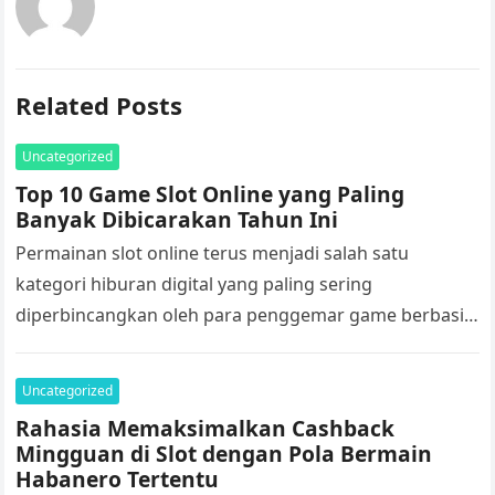
Related Posts
Uncategorized
Top 10 Game Slot Online yang Paling
Banyak Dibicarakan Tahun Ini
Permainan slot online terus menjadi salah satu
kategori hiburan digital yang paling sering
diperbincangkan oleh para penggemar game berbasis
peluang. Setiap tahun, sejumlah judul slot berhasil
menarik…
Uncategorized
Rahasia Memaksimalkan Cashback
Mingguan di Slot dengan Pola Bermain
Habanero Tertentu